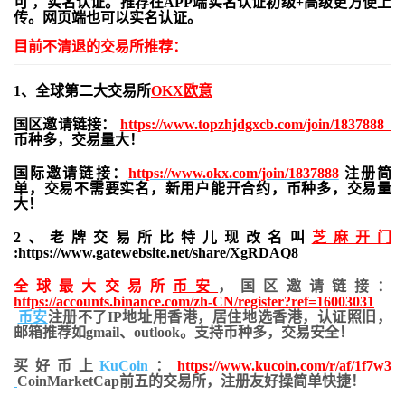
可 ，实名认证。推荐在APP端实名认证初级+高级更方便上
传。网页端也可以实名认证。
目前不清退的交易所推荐：
1、全球第二大交易所
OKX欧意
国区邀请链接：
https://www.topzhjdgxcb.com/join/1837888
币种多，交易量大！
国际邀请链接：
https://www.okx.com/join/1837888
注册简
单，交易不需要实名，新用户能开合约，
币种多，交易量
大！
2、老牌交易所比特儿现改名叫
芝麻开门
:
https://www.gatewebsite.net/share/XgRDAQ8
全球最大交易所
币安
，国区邀请链接：
https://accounts.binance.com/zh-CN/register?ref=16003031
币安
注册不了IP地址用香港，居住地
选香港，认证照旧，
邮箱推荐如gmail、outlook。支持币种多，交易安全！
买好币上
KuCoin
：
https://www.kucoin.com/r/af/1f7w3
CoinMarketCap前五的交易所，注册友好操简单快捷！