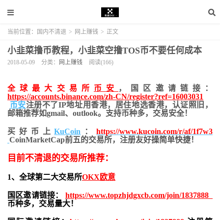
当前位置：
国内不清退
>
网上赚钱
>
正文
小韭菜撸币教程，小韭菜空撸TOS币不要任何成本
2018-05-09
分类：
网上赚钱
阅读(166)
全球最大交易所
币安
，国区邀请链接：
https://accounts.binance.com/zh-CN/register?ref=16003031
币安
注册不了IP地址用香港，居住地
选香港，认证照旧，
邮箱推荐如gmail、outlook。支持币种多，交易安全！
买好币上
KuCoin
：
https://www.kucoin.com/r/af/1f7w3
CoinMarketCap前五的交易所，注册友好操简单快捷！
目前不清退的交易所推荐：
1、全球第二大交易所
OKX欧意
国区邀请链接：
https://www.topzhjdgxcb.com/join/1837888
币种多，交易量大！