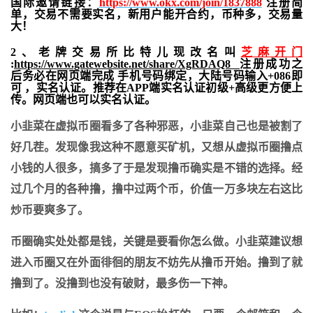
国际邀请链接：
https://www.okx.com/join/1837888
注册简
单，交易不需要实名，新用户能开合约，
币种多，交易量
大！
2、老牌交易所比特儿现改名叫
芝麻开门
:
https://www.gatewebsite.net/share/XgRDAQ8
注册成功之
后务必在网页端完成 手机号码绑定，大陆号码输入+086即
可 ，实名认证。推荐在APP端实名认证初级+高级更方便上
传。网页端也可以实名认证。
小韭菜在虚拟币圈看多了各种邪恶，小韭菜自己也是被割了
好几茬。发现像我这种不愿意买矿机，又想从虚拟币圈撸点
小钱的人很多，搞多了于是发现撸币确实是不错的选择。经
过几个月的各种撸，撸中过两个币，价值一万多块左右这比
炒币要爽多了。
币圈确实处处都是钱，关键是要看你怎么做。小韭菜建议想
进入币圈又在外面徘徊的朋友不妨先从撸币开始。撸到了就
撸到了。没撸到也没有破财，最多伤一下神。