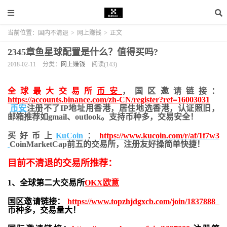
当前位置：
国内不清退
>
网上赚钱
>
正文
2345章鱼星球配置是什么？值得买吗?
2018-02-11
分类：
网上赚钱
阅读(143)
全球最大交易所
币安
，国区邀请链接：
https://accounts.binance.com/zh-CN/register?ref=16003031
币安
注册不了IP地址用香港，居住地
选香港，认证照旧，
邮箱推荐如gmail、outlook。支持币种多，交易安全！
买好币上
KuCoin
：
https://www.kucoin.com/r/af/1f7w3
CoinMarketCap前五的交易所，注册友好操简单快捷！
目前不清退的交易所推荐：
1、全球第二大交易所
OKX欧意
国区邀请链接：
https://www.topzhjdgxcb.com/join/1837888
币种多，交易量大！