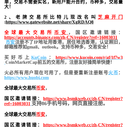
单，交易不需要实名，新用户能开合约，
币种多，交易量
大！
2、老牌交易所比特儿现改名叫
芝麻开门
:
https://www.gatewebsite.net/share/XgRDAQ8
全球最大交易所
币安
，国区邀请链接：
https://accounts.binance.com/zh-CN/register?ref=16003031
币安
注册不了IP地址用香港，居住地
选香港，认证照旧，
邮箱推荐如gmail、outlook。支持币种多，交易安全！
买好币上
KuCoin
：
https://www.kucoin.com/r/af/1f7w3
CoinMarketCap前五的交易所，注册友好操简单快捷！
火必所有用户现在可用了，但是要重新注册账号
火币
：
https://www.huobi.com
全球最大交易所
币安
，
国区邀请链接：
https://www.bsmkweb.cc/zh-CN/register?
支持86手机号码，网页直接注册。
ref=16003031
全球最大交易所
币安
，
国区邀请链接：
https://www.bsmkweb.cc/zh-CN/register?