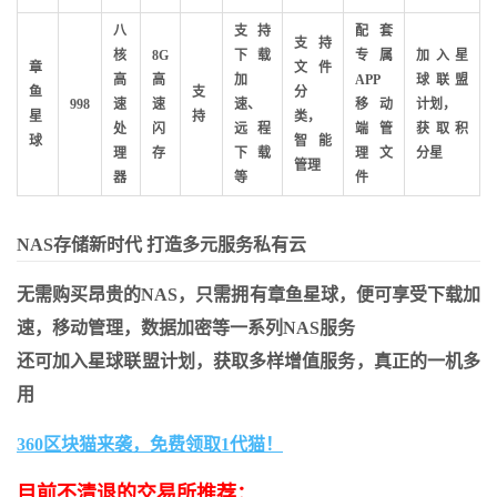
八
支持
配套
支持
核
8G
下载
专属
加入星
章
文件
高
高
加
APP
球联盟
鱼
支
分
998
速
速
速、
移动
计划，
星
持
类，
处
闪
远程
端管
获取积
球
智能
理
存
下载
理文
分星
管理
器
等
件
NAS存储新时代 打造多元服务私有云
无需购买昂贵的NAS，只需拥有章鱼星球，便可享受下载加
速，移动管理，数据加密等一系列NAS服务
还可加入星球联盟计划，获取多样增值服务，真正的一机多
用
360区块猫来袭，免费领取1代猫！
目前不清退的交易所推荐：