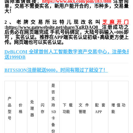
国际邀请链接：
https://www.okx.com/join/1837888
注册简
单，交易不需要实名，新用户能开合约，
币种多，交易量
大！
2、老牌交易所比特儿现改名叫
芝麻开门
:
https://www.gatewebsite.net/share/XgRDAQ8
注册成功之
后务必在网页端完成 手机号码绑定，大陆号码输入+086即
可 ，实名认证。推荐在APP端实名认证初级+高级更方便上
传。网页端也可以实名认证。
DeBi.COM 全球首创人工智能数字资产交易中心，注册免费
送1999DB
BITSSION注册就送9000，时间有限过了就没了！
是
否
产
支
处
品
价
闪
持
下载
文件
配套
增值功
理
型
格
存
SD
功能
管理
APP
能
器
号
卡
备
份