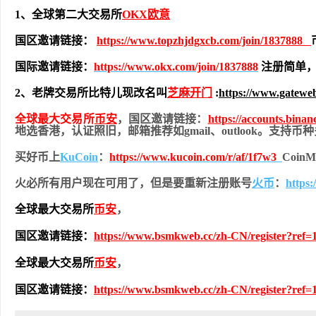
1、全球第二大交易所
OKX欧意
国区邀请链接：
https://www.topzhjdgxcb.com/join/1837888
国际邀请链接：
https://www.okx.com/join/1837888
注册简单，
2、老牌交易所比特儿现改名叫
芝麻开门
:
https://www.gatewe
全球最大交易所
币安
，国区邀请链接：
https://accounts.bina
地
选香港，认证照旧，
邮箱推荐如gmail、outlook。支持
买好币上
KuCoin
：
https://www.kucoin.com/r/af/1f7w3
Coi
火必所有用户现在可用了，但是要重新注册账号
火币
：
https
全球最大交易所
币安
，
国区邀请链接：
https://www.bsmkweb.cc/zh-CN/register?ref=
全球最大交易所
币安
，
国区邀请链接：
https://www.bsmkweb.cc/zh-CN/register?ref=