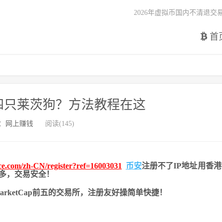
2026年虚拟币国内不清退交
首
四只莱茨狗？方法教程在这
：
网上赚钱
阅读(145)
nce.com/zh-CN/register?ref=16003031
币安
注册不了IP地址用香
币种多，交易安全！
nMarketCap前五的交易所，注册友好操简单快捷！