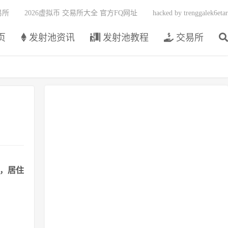
易所
2026虚拟币 交易所大全 官方FQ网址
hacked by trenggalek6etar
页
发射池资讯
发射池教程
交易所
港，居住