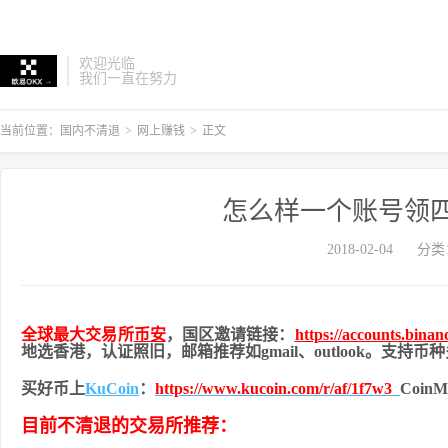
欢迎光临
我们一直在努力
当前位置：
国内不清退
>
网上赚钱
>
正文
怎么样一个账号领
2018-02-04
分类
全球最大交易所
币安
，国区邀请链接：
https://accounts.bina
地
选香港，认证照旧，
邮箱推荐如gmail、outlook。支持
买好币上
KuCoin
：
https://www.kucoin.com/r/af/1f7w3
Coi
目前不清退的交易所推荐：