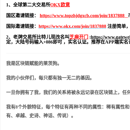
1、全球第二大交易所
OKX欧意
国区邀请链接：
https://www.topzhjdgxcb.com/join/1837888
国际邀请链接：
https://www.okx.com/join/1837888
注册简单，
2、老牌交易所比特儿现改名叫
芝麻开门
:
https://www.gatew
定，大陆号码输入+086即可 ，实名认证。推荐在APP端
我是区块链赋能的莱茨狗。
我的小伙伴们，每只都有独一无二的基因。
一旦你拥有了我，我们的关系将被永远记录在区块链上，任
我有8个外貌特征，每个特征有两种不同的属性：稀有属性
有、卓越、史诗、神话、传说）。