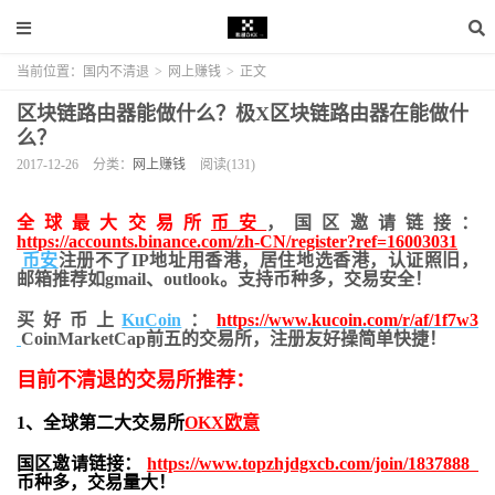
当前位置：
国内不清退
>
网上赚钱
>
正文
区块链路由器能做什么？极X区块链路由器在能做什
么？
2017-12-26
分类：
网上赚钱
阅读(131)
全球最大交易所
币安
，国区邀请链接：
https://accounts.binance.com/zh-CN/register?ref=16003031
币安
注册不了IP地址用香港，居住地
选香港，认证照旧，
邮箱推荐如gmail、outlook。支持币种多，交易安全！
买好币上
KuCoin
：
https://www.kucoin.com/r/af/1f7w3
CoinMarketCap前五的交易所，注册友好操简单快捷！
目前不清退的交易所推荐：
1、全球第二大交易所
OKX欧意
国区邀请链接：
https://www.topzhjdgxcb.com/join/1837888
币种多，交易量大！