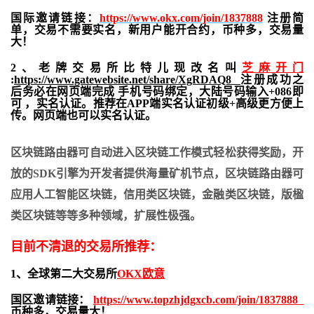
国际邀请链接：
https://www.okx.com/join/1837888
注册简
单，交易不需要实名，新用户能开合约，
币种多，交易量
大！
2、老牌交易所比特儿现改名叫
芝麻开门
:
https://www.gatewebsite.net/share/XgRDAQ8
注册成功之
后务必在网页端完成 手机号码绑定，大陆号码输入+086即
可 ，实名认证。推荐在APP端实名认证初级+高级更方便上
传。网页端也可以实名认证。
区块链路由器可自动进入区块链工作模式轻松获得奖励，开
放的SDK引擎为开发者提供海量矿机节点，区块链路由器可
应用人工智能区块链，信用类区块链，金融类区块链，版楹
类区块链等等多种领域，扩展性极强。
目前不清退的交易所推荐：
1、全球第二大交易所
OKX欧意
国区邀请链接：
https://www.topzhjdgxcb.com/join/1837888
币种多，交易量大！