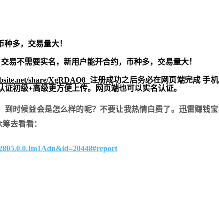
币种多，交易量大！
交易不需要实名，新用户能开合约，
币种多，交易量大！
ebsite.net/share/XgRDAQ8
注册成功之后务必在网页端完成 手
实名认证初级+高级更方便上传。网页端也可以实名认证。
。到时候益会是怎么样的呢？不要让我热情白费了。迅雷赚钱宝
众筹去看看：
472805.0.0.Im1Adn&id=20448#report