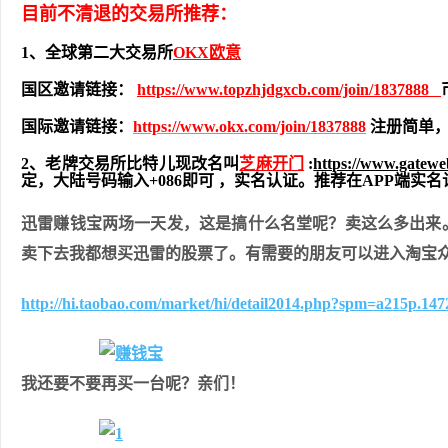
目前不清退的交易所推荐：
1、全球第二大交易所
OKX欧意
国区邀请链接：
https://www.topzhjdgxcb.com/join/1837888
国际邀请链接：
https://www.okx.com/join/1837888
注册简单，
2、老牌交易所比特儿现改名叫
芝麻开门
:
https://www.gatew
定，大陆号码输入+086即可 ，实名认证。推荐在APP端
迅雷赚钱宝两场一天发，这是搞什么名堂呢？卖这么多出来
卖下去我都想买迅雷的股票了。有需要的朋友可以进入淘宝
http://hi.taobao.com/market/hi/detail2014.php?spm=a215p.1
我还要不要再买一台呢？亲们！