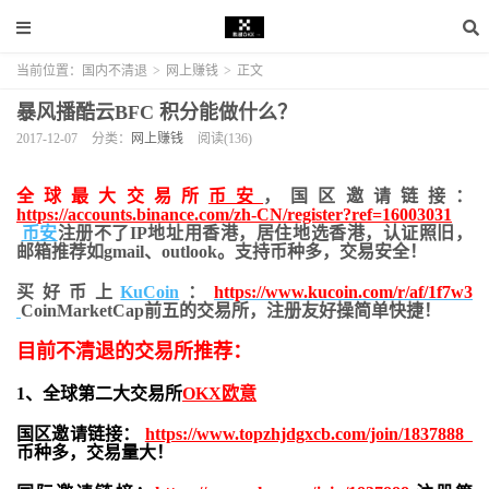
当前位置：
国内不清退
>
网上赚钱
>
正文
暴风播酷云BFC 积分能做什么？
2017-12-07
分类：
网上赚钱
阅读(136)
全球最大交易所
币安
，国区邀请链接：
https://accounts.binance.com/zh-CN/register?ref=16003031
币安
注册不了IP地址用香港，居住地
选香港，认证照旧，
邮箱推荐如gmail、outlook。支持币种多，交易安全！
买好币上
KuCoin
：
https://www.kucoin.com/r/af/1f7w3
CoinMarketCap前五的交易所，注册友好操简单快捷！
目前不清退的交易所推荐：
1、全球第二大交易所
OKX欧意
国区邀请链接：
https://www.topzhjdgxcb.com/join/1837888
币种多，交易量大！