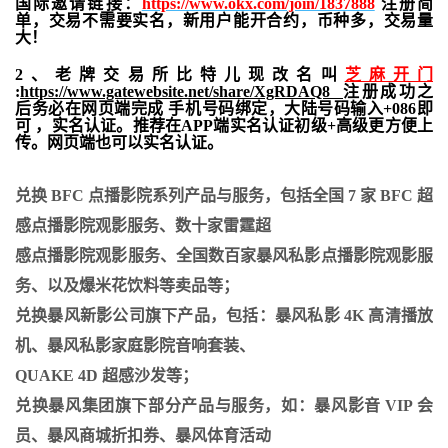
国际邀请链接：
https://www.okx.com/join/1837888
注册简
单，交易不需要实名，新用户能开合约，
币种多，交易量
大！
2、老牌交易所比特儿现改名叫
芝麻开门
:
https://www.gatewebsite.net/share/XgRDAQ8
注册成功之
后务必在网页端完成 手机号码绑定，大陆号码输入+086即
可 ，实名认证。推荐在APP端实名认证初级+高级更方便上
传。网页端也可以实名认证。
兑换 BFC 点播影院系列产品与服务，包括全国 7 家 BFC 超
感点播影院观影服务、数十家雷霆超
感点播影院观影服务、全国数百家暴风私影点播影院观影服
务、以及爆米花饮料等卖品等；
兑换暴风新影公司旗下产品，包括：暴风私影 4K 高清播放
机、暴风私影家庭影院音响套装、
QUAKE 4D 超感沙发等；
兑换暴风集团旗下部分产品与服务，如：暴风影音 VIP 会
员、暴风商城折扣券、暴风体育活动