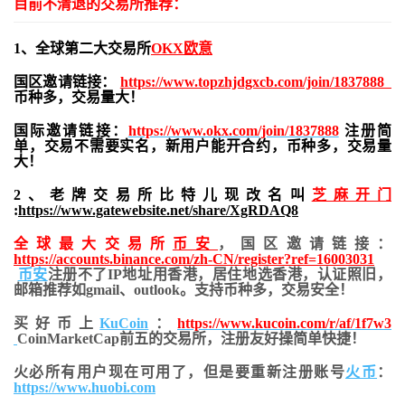
目前不清退的交易所推荐：
1、全球第二大交易所
OKX欧意
国区邀请链接：
https://www.topzhjdgxcb.com/join/1837888
币种多，交易量大！
国际邀请链接：
https://www.okx.com/join/1837888
注册简
单，交易不需要实名，新用户能开合约，
币种多，交易量
大！
2、老牌交易所比特儿现改名叫
芝麻开门
:
https://www.gatewebsite.net/share/XgRDAQ8
全球最大交易所
币安
，国区邀请链接：
https://accounts.binance.com/zh-CN/register?ref=16003031
币安
注册不了IP地址用香港，居住地
选香港，认证照旧，
邮箱推荐如gmail、outlook。支持币种多，交易安全！
买好币上
KuCoin
：
https://www.kucoin.com/r/af/1f7w3
CoinMarketCap前五的交易所，注册友好操简单快捷！
火必所有用户现在可用了，但是要重新注册账号
火币
：
https://www.huobi.com