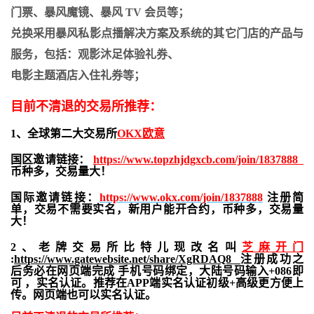
门票、暴风魔镜、暴风 TV 会员等；
兑换采用暴风私影点播解决方案及系统的其它门店的产品与
服务，包括：观影沐足体验礼券、
电影主题酒店入住礼券等；
目前不清退的交易所推荐：
1、全球第二大交易所
OKX欧意
国区邀请链接：
https://www.topzhjdgxcb.com/join/1837888
币种多，交易量大！
国际邀请链接：
https://www.okx.com/join/1837888
注册简
单，交易不需要实名，新用户能开合约，
币种多，交易量
大！
2、老牌交易所比特儿现改名叫
芝麻开门
:
https://www.gatewebsite.net/share/XgRDAQ8
注册成功之
后务必在网页端完成 手机号码绑定，大陆号码输入+086即
可 ，实名认证。推荐在APP端实名认证初级+高级更方便上
传。网页端也可以实名认证。