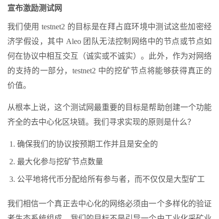
宣布激励测试网
我们使用 testnet2 的目标是在拜占庭环境中测试这些加密经
济学假设，其中 Aleo 团队无法控制网络中的节点或节点如
何在协议中相互交互（诚实或不诚实）。此外，作为对网络
的支持的一部分，testnet2 中的挖矿节点将能够获得真正的
价值。
从根本上说，这个测试网最重要的目标是帮助创建一个功能
齐全的去中心化区块链。我们寻求实现的原则是什么？
确保我们的协议按预期工作并且是安全的
最大化参与挖矿节点数量
公平地将代币分配给所有参与者，而不仅仅是大型矿工
我们相信一个真正去中心化的网络必须由一个多样化的验证
者生态系统组成。我们的目标不是引导一个由工业化采矿业