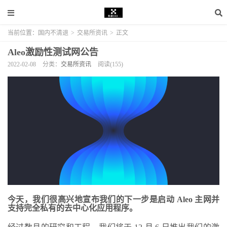
当前位置：
国内不清退
>
交易所资讯
>
正文
Aleo激励性测试网公告
2022-02-08
分类：
交易所资讯
阅读(155)
今天，我们很高兴地宣布我们的下一步是启动 Aleo 主网并
支持完全私有的去中心化应用程序。