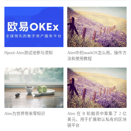
Hpool-Aleo测试池参与须知
Aleo中的snarkOS怎么用，操作方
法和使用教程
Aleo为世界带来零知识
Aleo 在 B 轮融资中筹集了 2 亿
美元，用于扩展默认私有的区块
链平台