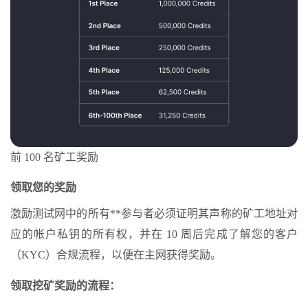
前 100 名矿工奖励
领取您的奖励
激励测试网中的所有**参与者必须证明其声称的矿工地址对
应的帐户私钥的所有权，并在 10 周后完成了解您的客户
（KYC）合规流程，以便在主网获得奖励。
领取挖矿奖励的流程：