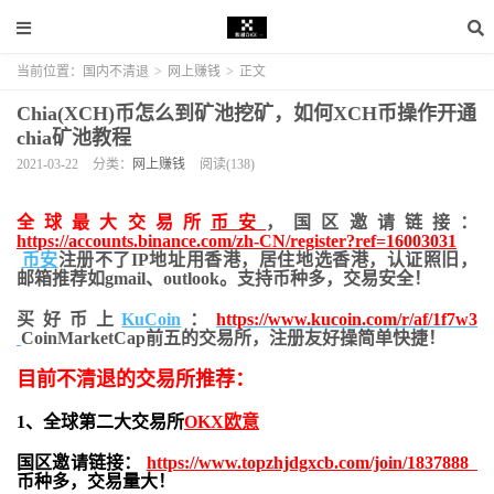
当前位置：
国内不清退
>
网上赚钱
>
正文
Chia(XCH)币怎么到矿池挖矿，如何XCH币操作开通
chia矿池教程
2021-03-22
分类：
网上赚钱
阅读(138)
全球最大交易所
币安
，国区邀请链接：
https://accounts.binance.com/zh-CN/register?ref=16003031
币安
注册不了IP地址用香港，居住地
选香港，认证照旧，
邮箱推荐如gmail、outlook。支持币种多，交易安全！
买好币上
KuCoin
：
https://www.kucoin.com/r/af/1f7w3
CoinMarketCap前五的交易所，注册友好操简单快捷！
目前不清退的交易所推荐：
1、全球第二大交易所
OKX欧意
国区邀请链接：
https://www.topzhjdgxcb.com/join/1837888
币种多，交易量大！