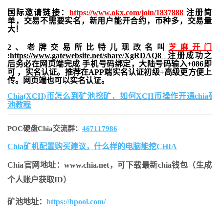
国际邀请链接：
https://www.okx.com/join/1837888
注册简
单，交易不需要实名，新用户能开合约，
币种多，交易量
大！
2、老牌交易所比特儿现改名叫
芝麻开门
:
https://www.gatewebsite.net/share/XgRDAQ8
注册成功之
后务必在网页端完成 手机号码绑定，大陆号码输入+086即
可 ，实名认证。推荐在APP端实名认证初级+高级更方便上
传。网页端也可以实名认证。
Chia(XCH)币怎么到矿池挖矿，如何XCH币操作开通chia矿
池教程
POC硬盘Chia交流群：
467117986
Chia矿机配置购买建议，什么样的电脑能挖CHIA
Chia官网地址：www.chia.net，可下载最新chia钱包（生成
个人账户获取ID）
矿池地址：
https://hpool.com/