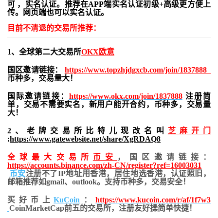
可 ，实名认证。推荐在APP端实名认证初级+高级更方便上
传。网页端也可以实名认证。
目前不清退的交易所推荐：
1、全球第二大交易所
OKX欧意
国区邀请链接：
https://www.topzhjdgxcb.com/join/1837888
币种多，交易量大！
国际邀请链接：
https://www.okx.com/join/1837888
注册简
单，交易不需要实名，新用户能开合约，
币种多，交易量
大！
2、老牌交易所比特儿现改名叫
芝麻开门
:
https://www.gatewebsite.net/share/XgRDAQ8
全球最大交易所
币安
，国区邀请链接：
https://accounts.binance.com/zh-CN/register?ref=16003031
币安
注册不了IP地址用香港，居住地
选香港，认证照旧，
邮箱推荐如gmail、outlook。支持币种多，交易安全！
买好币上
KuCoin
：
https://www.kucoin.com/r/af/1f7w3
CoinMarketCap前五的交易所，注册友好操简单快捷！