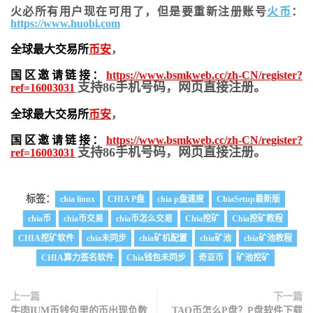
火必所有用户现在可用了，但是要重新注册账号
火币
：
https://www.huobi.com
全球最大交易所
币安
，
国区邀请链接：
https://www.bsmkweb.cc/zh-CN/register?
支持86手机号码，网页直接注册。
ref=16003031
全球最大交易所
币安
，
国区邀请链接：
https://www.bsmkweb.cc/zh-CN/register?
支持86手机号码，网页直接注册。
ref=16003031
标签：
chia linux
CHIA P盘
chia p盘速度
ChiaSetup最新版
chia币
chia币交易
chia币怎么交易
Chia挖矿
Chia挖矿教程
CHIA挖矿软件
chia未同步
chia矿机配置
chia矿池
chia矿池教程
CHIA算力签名软件
Chia钱包未同步
奇亚币
矿池挖矿
上一篇
下一篇
牛肉IUM币钱包里的币出现负数
TAO币怎么P盘？P盘软件下载