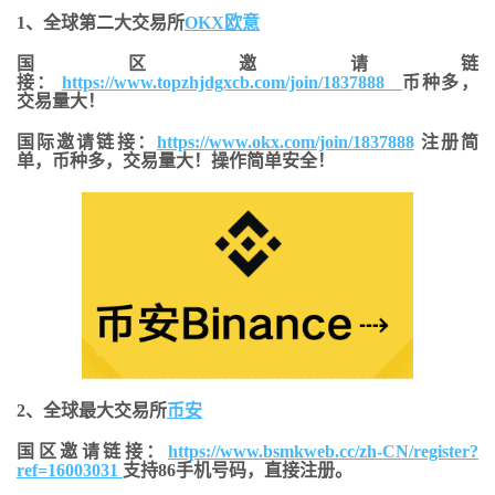
1、全球第二大交易所
OKX欧意
国区邀请链
接：
https://www.topzhjdgxcb.com/join/1837888
币种多，
交易量大！
国际邀请链接：
https://www.okx.com/join/1837888
注册简
单，
币种多，交易量大！操作简单安全！
2、全球最大交易所
币安
国区邀请链接：
https://www.bsmkweb.cc/zh-CN/register?
ref=16003031
支持86手机号码，直接注册。