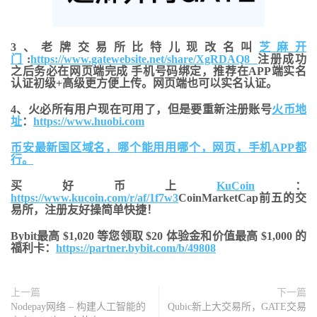
3、老牌交易所比特儿现改名叫
芝麻开
门
:
https://www.gatewebsite.net/share/XgRDAQ8
注册成功
之后务必在网页端完成 手机号码绑定，推荐在APP端实名
认证初级+高级更方便上传。网页端也可以实名认证。
4、火必所有用户现在可用了，但是要重新注册账号
火币地
址
：
https://www.huobi.com
币安最新国区域名，哪个能用用哪个，网页，手机APP都
行。
买好币上
KuCoin
：
https://www.kucoin.com/r/af/1f7w3
CoinMarketCap前五的交
易所，注册友好操简单快捷！
Bybit最高 $1,020 等您领取 $20 体验金和价值最高 $1,000 的
福利卡：
https://partner.bybit.com/b/49808
上一篇
下一篇
Nodepay网络 – 构建人工智能的
Qubic新上大交易所，GATE交易