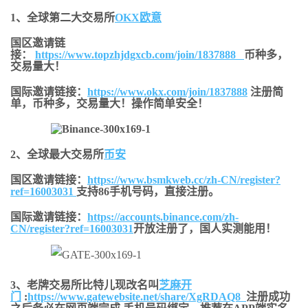
1、全球第二大交易所
OKX欧意
国区邀请链
接：
https://www.topzhjdgxcb.com/join/1837888
币种多，
交易量大！
国际邀请链接：
https://www.okx.com/join/1837888
注册简
单，
币种多，交易量大！操作简单安全！
2、全球最大交易所
币安
国区邀请链接：
https://www.bsmkweb.cc/zh-CN/register?
ref=16003031
支持86手机号码，直接注册。
国际邀请链接
：
https://accounts.binance.com/zh-
CN/register?ref=16003031
开放注册了，国人实测能用！
3、老牌交易所比特儿现改名叫
芝麻开
门
:
https://www.gatewebsite.net/share/XgRDAQ8
注册成功