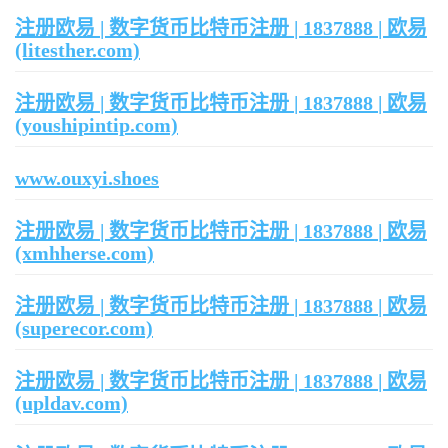
注册欧易 | 数字货币比特币注册 | 1837888 | 欧易
(litesther.com)
注册欧易 | 数字货币比特币注册 | 1837888 | 欧易
(youshipintip.com)
www.ouxyi.shoes
注册欧易 | 数字货币比特币注册 | 1837888 | 欧易
(xmhherse.com)
注册欧易 | 数字货币比特币注册 | 1837888 | 欧易
(superecor.com)
注册欧易 | 数字货币比特币注册 | 1837888 | 欧易
(upldav.com)