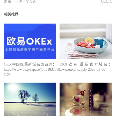
未来，一次一个节点
QUBIC
相关推荐
OKX中国区最新域名邀请码：
OKX欧易 最新官方域名：
https://www.ouxyi.space/join/1837888
www.ouxyi.supply 2026-03-06
3-23