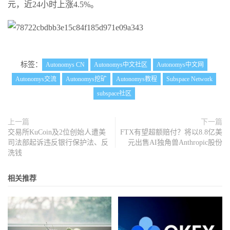
元，近24小时上涨4.5%。
标签：
Autonomys CN
Autonomys中文社区
Autonomys中文网
Autonomys交流
Autonomys挖矿
Autonomys教程
Subspace Network
subspace社区
上一篇
下一篇
交易所KuCoin及2位创始人遭美
FTX有望超额赔付？将以8.8亿美
司法部起诉违反银行保护法、反
元出售AI独角兽Anthropic股份
洗钱
相关推荐