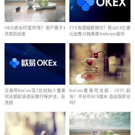
OKX退出印度市场？用户需于4
FTX有望超额赔付？将以8.8亿美
月底前出金
元出售AI独角兽Anthropic股份
交易所KuCoin及2位创始人遭美
KuCoin遭美司法部、CFTC起
司法部起诉违反银行保护法、反
诉！平台币KCS跳水 会出现挤兑
洗钱
吗？