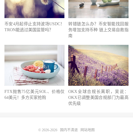
币安4月起停止支持波场USDC！
转错链怎么办？币安智能找回服
TRON能逃过美国监管吗？
务增加支持币种 链上交易自救指
南
FTX抛售75亿美元SOL、价格仅
OKX全球合规长离职，吴说：
64美元！多方买家抢购
OKX已调整美国合规部门为最高
优先级
© 2026-2026
国内不清退
网站地图