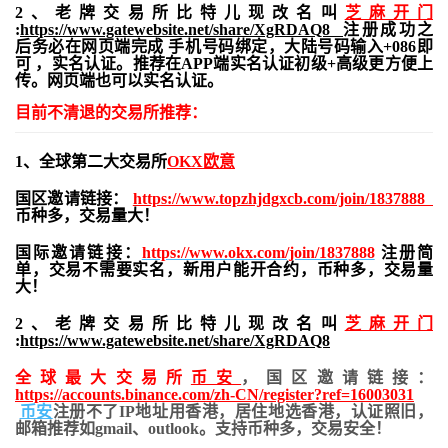
2、老牌交易所比特儿现改名叫
芝麻开门
:
https://www.gatewebsite.net/share/XgRDAQ8
注册成功之
后务必在网页端完成 手机号码绑定，大陆号码输入+086即
可 ，实名认证。推荐在APP端实名认证初级+高级更方便上
传。网页端也可以实名认证。
目前不清退的交易所推荐：
1、全球第二大交易所
OKX欧意
国区邀请链接：
https://www.topzhjdgxcb.com/join/1837888
币种多，交易量大！
国际邀请链接：
https://www.okx.com/join/1837888
注册简
单，交易不需要实名，新用户能开合约，
币种多，交易量
大！
2、老牌交易所比特儿现改名叫
芝麻开门
:
https://www.gatewebsite.net/share/XgRDAQ8
全球最大交易所
币安
，国区邀请链接：
https://accounts.binance.com/zh-CN/register?ref=16003031
币安
注册不了IP地址用香港，居住地
选香港，认证照旧，
邮箱推荐如gmail、outlook。支持币种多，交易安全！