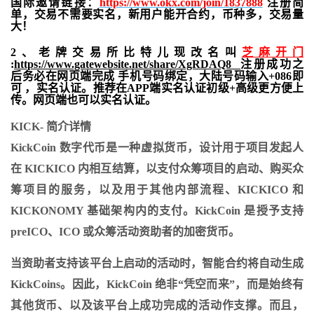
国际邀请链接：
https://www.okx.com/join/1837888
注册简
单，交易不需要实名，新用户能开合约，
币种多，交易量
大！
2、老牌交易所比特儿现改名叫
芝麻开门
:
https://www.gatewebsite.net/share/XgRDAQ8
注册成功之
后务必在网页端完成 手机号码绑定，大陆号码输入+086即
可 ，实名认证。推荐在APP端实名认证初级+高级更方便上
传。网页端也可以实名认证。
KICK- 简介详情
KickCoin 数字代币是一种虚拟货币，设计用于项目发起人
在 KIСKIСO 内相互结算，以支付众筹项目的启动、购买众
筹项目的服务，以及用于其他内部流程、KICKICO 和
KICKONOMY 基础架构内的支付。KickCoin 是授予支持
preICO、ICO 或众筹活动资助者的加密货币。
当资助者支持该平台上启动的活动时，智能合约将自动生成
KickCoins。因此，KickCoin 绝非“凭空而来”，而是始终有
其他货币、以及该平台上成功完成的活动作支撑。而且，