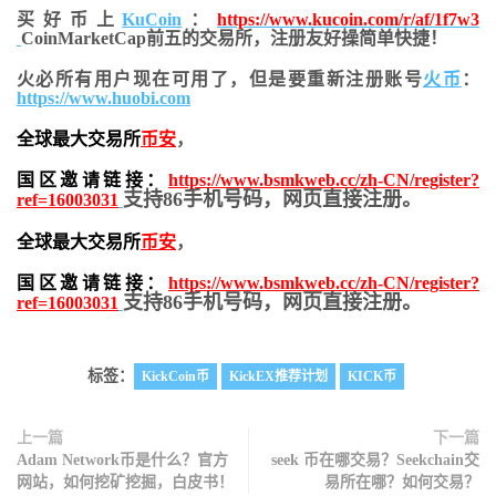
买好币上
KuCoin
：
https://www.kucoin.com/r/af/1f7w3
CoinMarketCap前五的交易所，注册友好操简单快捷！
火必所有用户现在可用了，但是要重新注册账号
火币
：
https://www.huobi.com
全球最大交易所
币安
，
国区邀请链接：
https://www.bsmkweb.cc/zh-CN/register?
支持86手机号码，网页直接注册。
ref=16003031
全球最大交易所
币安
，
国区邀请链接：
https://www.bsmkweb.cc/zh-CN/register?
支持86手机号码，网页直接注册。
ref=16003031
标签：
KickCoin币
KickEX推荐计划
KICK币
上一篇
下一篇
Adam Network币是什么？官方
seek 币在哪交易？Seekchain交
网站，如何挖矿挖掘，白皮书！
易所在哪？如何交易？