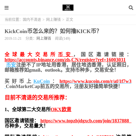
当前位置：
国内不清退
>
网上赚钱
>
正文
KickCoin币怎么来的？如何撸KICK币？
2019-11-21
分类：
网上赚钱
阅读(149)
全球最大交易所
币安
，国区邀请链接：
https://accounts.binance.com/zh-CN/register?ref=16003031
币安
注册不了IP地址用香港，居住地
选香港，认证照旧，
邮箱推荐如gmail、outlook。支持币种多，交易安全！
买好币上
KuCoin
：
https://www.kucoin.com/r/af/1f7w3
CoinMarketCap前五的交易所，注册友好操简单快捷！
目前不清退的交易所推荐：
1、全球第二大交易所
OKX欧意
国区邀请链接：
https://www.topzhjdgxcb.com/join/1837888
币种多，交易量大！