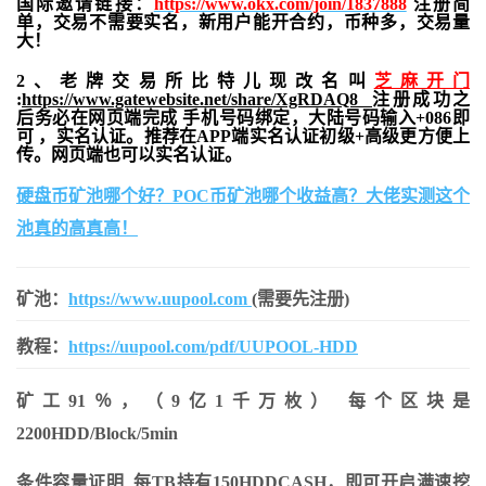
国际邀请链接：
https://www.okx.com/join/1837888
注册简
单，交易不需要实名，新用户能开合约，
币种多，交易量
大！
2、老牌交易所比特儿现改名叫
芝麻开门
:
https://www.gatewebsite.net/share/XgRDAQ8
注册成功之
后务必在网页端完成 手机号码绑定，大陆号码输入+086即
可 ，实名认证。推荐在APP端实名认证初级+高级更方便上
传。网页端也可以实名认证。
硬盘币矿池哪个好？POC币矿池哪个收益高？大佬实测这个
池真的高真高！
矿池：
https://www.uupool.com
(需要先注册)
教程：
https://uupool.com/pdf/UUPOOL-HDD
矿工91％，（9亿1千万枚） 每个区块是
2200HDD/Block/5min
条件容量证明 每TB持有150HDDCASH，即可开启满速挖