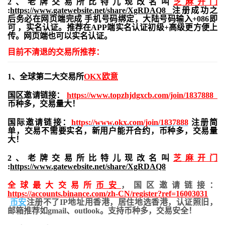
2、老牌交易所比特儿现改名叫
芝麻开门
:
https://www.gatewebsite.net/share/XgRDAQ8
注册成功之
后务必在网页端完成 手机号码绑定，大陆号码输入+086即
可 ，实名认证。推荐在APP端实名认证初级+高级更方便上
传。网页端也可以实名认证。
目前不清退的交易所推荐：
1、全球第二大交易所
OKX欧意
国区邀请链接：
https://www.topzhjdgxcb.com/join/1837888
币种多，交易量大！
国际邀请链接：
https://www.okx.com/join/1837888
注册简
单，交易不需要实名，新用户能开合约，
币种多，交易量
大！
2、老牌交易所比特儿现改名叫
芝麻开门
:
https://www.gatewebsite.net/share/XgRDAQ8
全球最大交易所
币安
，国区邀请链接：
https://accounts.binance.com/zh-CN/register?ref=16003031
币安
注册不了IP地址用香港，居住地
选香港，认证照旧，
邮箱推荐如gmail、outlook。支持币种多，交易安全！