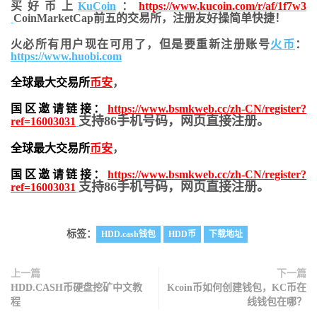
买好币上
KuCoin
：
https://www.kucoin.com/r/af/1f7w3
CoinMarketCap前五的交易所，注册友好操简单快捷！
火必所有用户现在可用了，但是要重新注册账号
火币
：
https://www.huobi.com
全球最大交易所
币安
，
国区邀请链接：
https://www.bsmkweb.cc/zh-CN/register?
支持86手机号码，网页直接注册。
ref=16003031
全球最大交易所
币安
，
国区邀请链接：
https://www.bsmkweb.cc/zh-CN/register?
支持86手机号码，网页直接注册。
ref=16003031
标签：
HDD.cash钱包
HDD币
下载地址
上一篇
下一篇
HDD.CASH币硬盘挖矿中文教
Kcoin币如何创建钱包，KC币在
程
线钱包在哪？