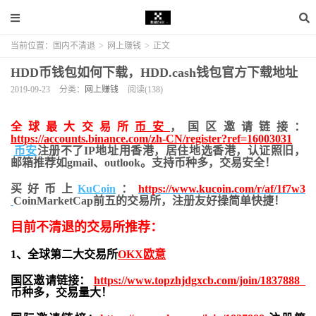
当前位置：
国内不清退
>
网上赚钱
>
正文
HDD币钱包如何下载，HDD.cash钱包官方下载地址
2019-09-23
分类：
网上赚钱
阅读(138)
全球最大交易所
币安
，国区邀请链接：
https://accounts.binance.com/zh-CN/register?ref=16003031
币安
注册不了IP地址用香港，居住地
选香港，认证照旧，
邮箱推荐如gmail、outlook。支持币种多，交易安全！
买好币上
KuCoin
：
https://www.kucoin.com/r/af/1f7w3
CoinMarketCap前五的交易所，注册友好操简单快捷！
目前不清退的交易所推荐：
1、全球第二大交易所
OKX欧意
国区邀请链接：
https://www.topzhjdgxcb.com/join/1837888
币种多，交易量大！