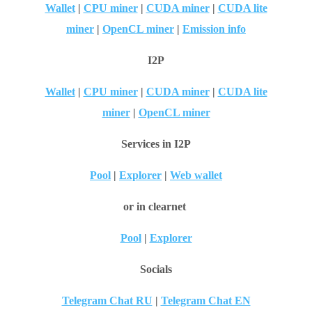
Wallet
|
CPU miner
|
CUDA miner
|
CUDA lite
miner
|
OpenCL miner
|
Emission info
I2P
Wallet
|
CPU miner
|
CUDA miner
|
CUDA lite
miner
|
OpenCL miner
Services in I2P
Pool
|
Explorer
|
Web wallet
or in clearnet
Pool
|
Explorer
Socials
Telegram Chat RU
|
Telegram Chat EN