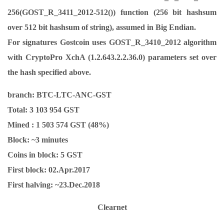
256(GOST_R_3411_2012-512()) function (256 bit hashsum
over 512 bit hashsum of string), assumed in Big Endian.
For signatures Gostcoin uses GOST_R_3410_2012 algorithm
with CryptoPro XchA (1.2.643.2.2.36.0) parameters set over
the hash specified above.
branch: BTC-LTC-ANC-GST
Total: 3 103 954 GST
Mined : 1 503 574 GST (48%)
Block: ~3 minutes
Coins in block: 5 GST
First block: 02.Apr.2017
First halving: ~23.Dec.2018
Clearnet