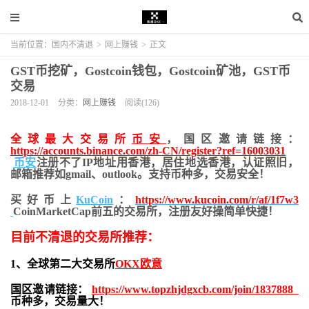
当前位置：
国内不清退
>
网上赚钱
>
正文
GST币挖矿，Gostcoin钱包，Gostcoin矿池，GST币
交易
2018-12-01
分类：
网上赚钱
阅读(126)
全球最大交易所
币安
，国区邀请链接：
https://accounts.binance.com/zh-CN/register?ref=16003031
币安
注册不了IP地址用香港，居住地
选香港，认证照旧，
邮箱推荐如gmail、outlook。支持币种多，交易安全！
买好币上
KuCoin
：
https://www.kucoin.com/r/af/1f7w3
CoinMarketCap前五的交易所，注册友好操简单快捷！
目前不清退的交易所推荐：
1、全球第二大交易所
OKX欧意
国区邀请链接：
https://www.topzhjdgxcb.com/join/1837888
币种多，交易量大！