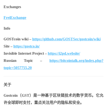
Exchanges
FreiExchange
Info
GOSTcoin wiki –
https://github.com/GOSTSec/gostcoin/wiki
Site –
https://gostco.in/
Invisible Internet Project –
https://i2pd.website/
Russian Topic –
https://bitcointalk.org/index.php?
topic=5057755.20
关于
Gostcoin（GST）
是一种基于
区块
链技术的数字货币。它允
许全球即时支付，重点关注用户的隐私和安全。