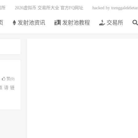
易所
2026虚拟币 交易所大全 官方FQ网址
hacked by trenggalek6etar
页
发射池资讯
发射池教程
交易所
赞(
0
)
邀请链