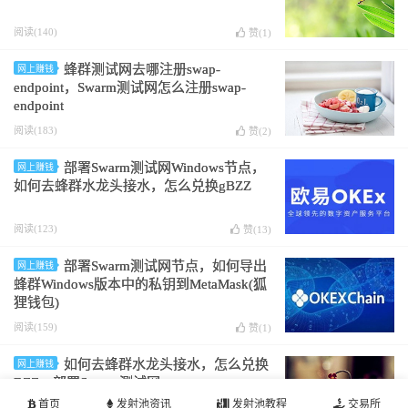
阅读(140)
赞(
1
)
蜂群测试网去哪注册swap-
网上赚钱
endpoint，Swarm测试网怎么注册swap-
endpoint
阅读(183)
赞(
2
)
部署Swarm测试网Windows节点，
网上赚钱
如何去蜂群水龙头接水，怎么兑换gBZZ
阅读(123)
赞(
13
)
部署Swarm测试网节点，如何导出
网上赚钱
蜂群Windows版本中的私钥到MetaMask(狐
狸钱包)
阅读(159)
赞(
1
)
如何去蜂群水龙头接水，怎么兑换
网上赚钱
BZZ，部署Swarm测试网
首页
发射池资讯
发射池教程
交易所