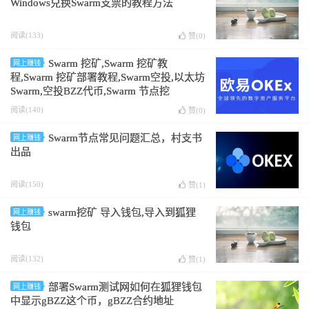
Windows兑换Swarm支票的教程方法
阅读(133)
赞(
0
)
Swarm 挖矿,Swarm 挖矿教
网上赚钱
程,Swarm 挖矿部署教程,Swarm空投,以太坊
Swarm,空投BZZ代币,Swarm 节点挖
矿,Swarm 节点挖矿教程,Swarm 节点挖矿部
阅读(140)
赞(
0
)
署教程,Swarm节点空投,以太坊Swarm节点,
空投BZZ节点代币,bzz币挖矿教程 ，
Swarm节点常见问题汇总，村支书
网上赚钱
Windows 10操作教程
出品
阅读(150)
赞(
1
)
swarm挖矿 导入钱包,导入到狐狸
网上赚钱
钱包
阅读(132)
赞(
1
)
部署Swarm测试网如何在狐狸钱包
网上赚钱
中显示gBZZ这个币，gBZZ合约地址