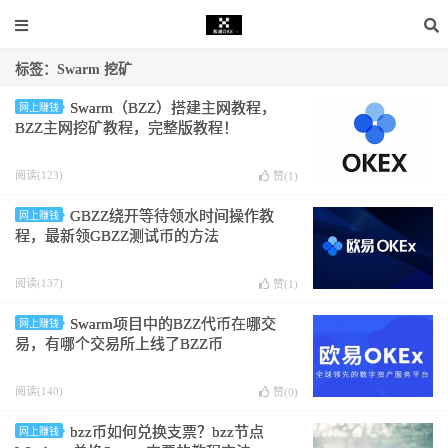
标签：Swarm 挖矿
Swarm（BZZ）搭建主网教程，
网上赚钱
BZZ主网挖矿教程，完整版教程！
阅读(123)
赞(
1
)
GBZZ绕开等待领水时间操作教
网上赚钱
程，最新领GBZZ测试币的方法
阅读(137)
赞(
1
)
Swarm项目中的BZZ代币在哪交
网上赚钱
易，有哪个交易所上线了BZZ币
阅读(140)
赞(
0
)
bzz币如何兑换支票？bzz节点
网上赚钱