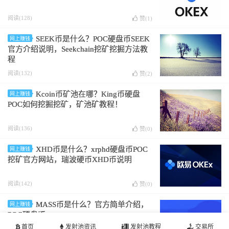
阅读(128)
赞(
1
)
SEEK币是什么？POC硬盘币SEEK
网上赚钱
官方介绍说明，Seekchain挖矿挖掘方法教
程
阅读(132)
赞(
2
)
Kcoin币矿池在哪？King币硬盘
网上赚钱
POC如何挖掘挖矿，矿池矿教程！
阅读(136)
赞(
0
)
XHD币是什么？xrphd硬盘币POC
网上赚钱
挖矿官方网站，瑞波硬币XHD币说明
阅读(142)
赞(
0
)
MASS币是什么？官方简单介绍，
网上赚钱
POC硬盘币
首页
发射池资讯
发射池教程
交易所