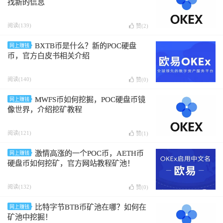
找新的信息
阅读(139)
赞(
2
)
BXTB币是什么？新的POC硬盘
网上赚钱
币，官方白皮书相关介绍
阅读(140)
赞(
0
)
MWFS币如何挖掘，POC硬盘币镜
网上赚钱
像世界，介绍挖矿教程
阅读(121)
赞(
1
)
激情高涨的一个POC币，AETH币
网上赚钱
硬盘币如何挖矿，官方网站教程矿池！
阅读(132)
赞(
0
)
比特字节BTB币矿池在哪？如何在
网上赚钱
矿池中挖掘！