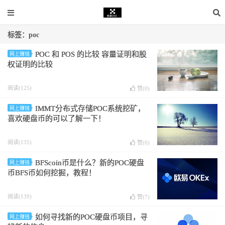
标签：poc
POC 和 POS 的比较 容量证明和股
网上赚钱
权证明的比较
阅读(125)
赞(
0
)
IMMT分布式存储POC系统挖矿，
网上赚钱
喜欢硬盘币的可以了解一下！
阅读(135)
赞(
0
)
BFScoin币是什么？新的POC硬盘
网上赚钱
币BFS币如何挖掘，教程！
阅读(139)
赞(
7
)
如何寻找新的POC硬盘币项目，寻
网上赚钱