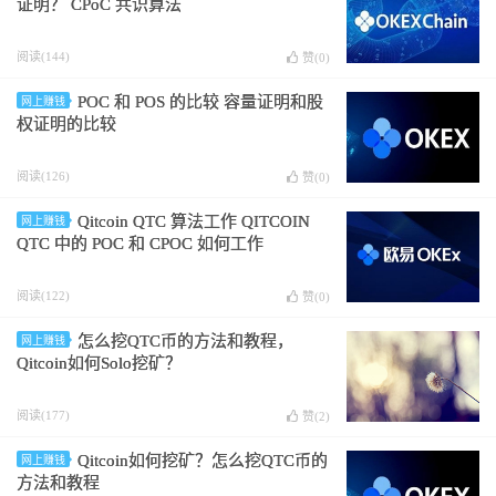
证明？ CPoC 共识算法
阅读(144)
赞(
0
)
POC 和 POS 的比较 容量证明和股
网上赚钱
权证明的比较
阅读(126)
赞(
0
)
Qitcoin QTC 算法工作 QITCOIN
网上赚钱
QTC 中的 POC 和 CPOC 如何工作
阅读(122)
赞(
0
)
怎么挖QTC币的方法和教程，
网上赚钱
Qitcoin如何Solo挖矿？
阅读(177)
赞(
2
)
Qitcoin如何挖矿？怎么挖QTC币的
网上赚钱
方法和教程