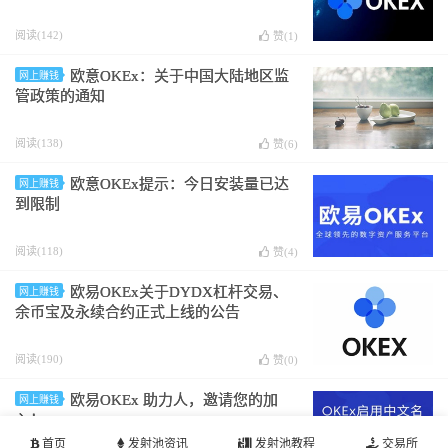
阅读(142)
赞(
1
)
欧意OKEx：关于中国大陆地区监
网上赚钱
管政策的通知
阅读(138)
赞(
6
)
欧意OKEx提示：今日安装量已达
网上赚钱
到限制
阅读(118)
赞(
4
)
欧易OKEx关于DYDX杠杆交易、
网上赚钱
余币宝及永续合约正式上线的公告
阅读(190)
赞(
0
)
欧易OKEx 助力人，邀请您的加
网上赚钱
入！
首页
发射池资讯
发射池教程
交易所