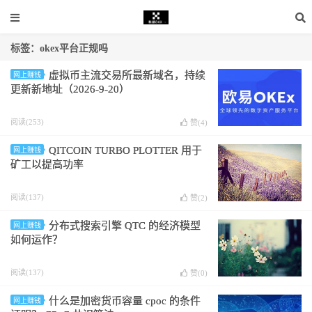
标签：okex平台正规吗
虚拟币主流交易所最新域名，持续
网上赚钱
更新新地址（2026-9-20）
阅读(253)
赞(
4
)
QITCOIN TURBO PLOTTER 用于
网上赚钱
矿工以提高功率
阅读(137)
赞(
2
)
分布式搜索引擎 QTC 的经济模型
网上赚钱
如何运作？
阅读(137)
赞(
0
)
什么是加密货币容量 cpoc 的条件
网上赚钱