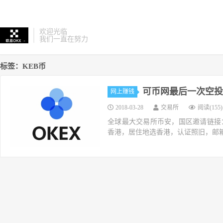
欢迎光临
我们一直在努力
标签：KEB币
可币网最后一次空投
网上赚钱
2018-03-28
交易所
阅读(155)
全球最大交易所币安，国区邀请链接：https://ac
香港，居住地选香港，认证照旧，邮箱推荐如g