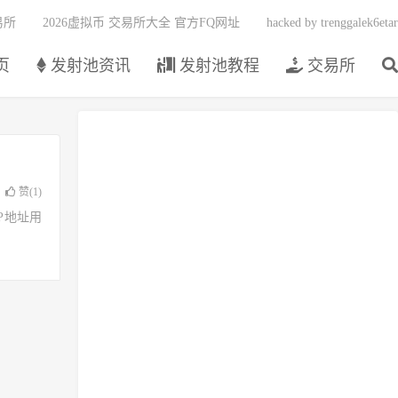
易所
2026虚拟币 交易所大全 官方FQ网址
hacked by trenggalek6etar
页
发射池资讯
发射池教程
交易所
赞(
1
)
了IP地址用