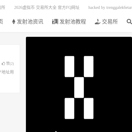
易所
2026虚拟币 交易所大全 官方FQ网址
hacked by trenggalek6etar
页
发射池资讯
发射池教程
交易所
赞(
2
)
了IP地址用