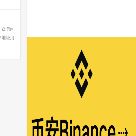
赞(
0
)
了IP地址用