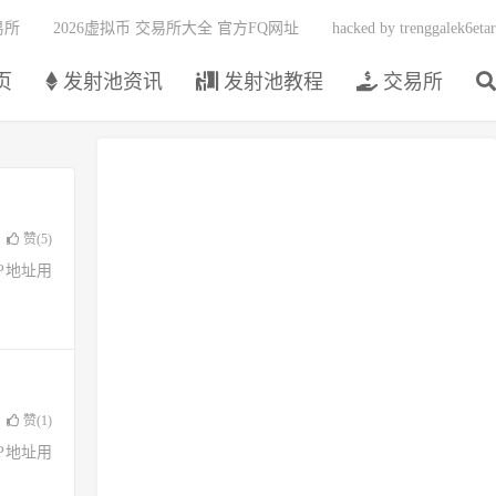
易所
2026虚拟币 交易所大全 官方FQ网址
hacked by trenggalek6etar
页
发射池资讯
发射池教程
交易所
赞(
5
)
了IP地址用
赞(
1
)
了IP地址用