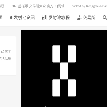
易所
2026虚拟币 交易所大全 官方FQ网址
hacked by trenggalek6etar
页
发射池资讯
发射池教程
交易所
赞(
3
)
了IP地址用