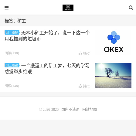
标签：矿工
无本小矿工开始了，说一下这一个
网上赚钱
月我撸到的垃圾币
阅读(138)
赞(
0
)
一个搬运工的矿工梦，七天的学习
网上赚钱
感觉举步维艰
阅读(148)
赞(
3
)
© 2026-2026
国内不清退
网站地图