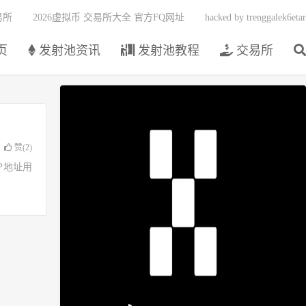
易所
2026虚拟币 交易所大全 官方FQ网址
hacked by trenggalek6etar
页
发射池资讯
发射池教程
交易所
赞(
2
)
了IP地址用