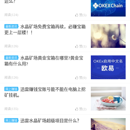
造么？
阅读(124)
赞(
5
)
水晶矿场免费宝箱再续，必赚宝箱
最新资讯
更上一层楼！！
阅读(126)
赞(
1
)
水晶矿场黄金宝箱在哪里?黄金宝
最新资讯
箱有什么用?
阅读(126)
赞(
0
)
迅雷赚钱宝账号能不能在电脑上挖
网上赚钱
矿挂机。
阅读(135)
赞(
2
)
迅雷水晶矿场超级项目是什么？
网上赚钱