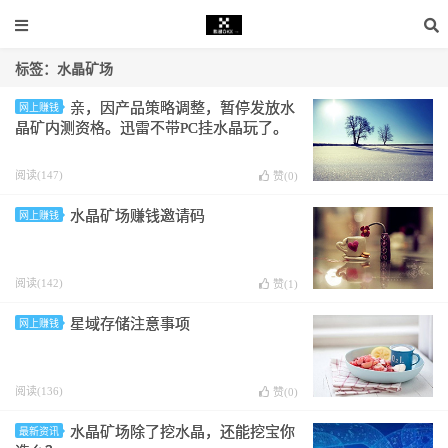
标签：水晶矿场
亲，因产品策略调整，暂停发放水
网上赚钱
晶矿内测资格。迅雷不带PC挂水晶玩了。
阅读(147)
赞(
0
)
水晶矿场赚钱邀请码
网上赚钱
阅读(142)
赞(
1
)
星域存储注意事项
网上赚钱
阅读(136)
赞(
0
)
水晶矿场除了挖水晶，还能挖宝你
最新资讯