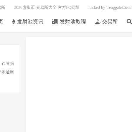
易所
2026虚拟币 交易所大全 官方FQ网址
hacked by trenggalek6etar
页
发射池资讯
发射池教程
交易所
赞(
0
)
了IP地址用