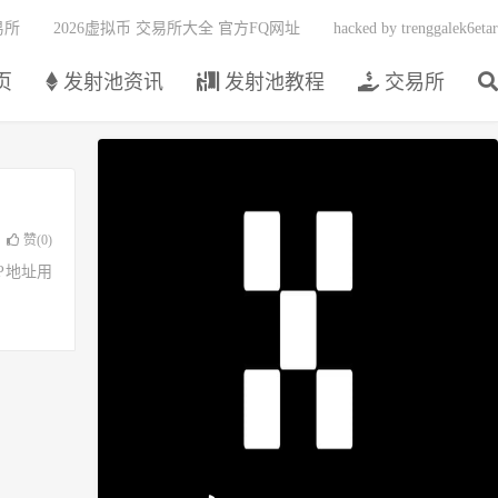
易所
2026虚拟币 交易所大全 官方FQ网址
hacked by trenggalek6etar
页
发射池资讯
发射池教程
交易所
赞(
0
)
了IP地址用